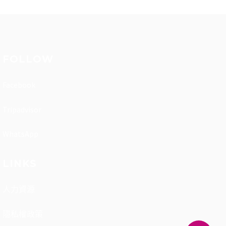
FOLLOW
Facebook
Tripadvisor
WhatsApp
LINKS
人力資源
隱私權政策