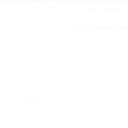
+886-2-2707 6899
dandydaan@taipeiinn.com.tw
KLOOK 機場接送-兩小時內
線上訂房
Book Now!