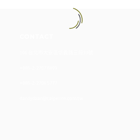




CONTACT




106 台北市大安區信義路三段33號




+886-2-2707 6899




+886-2-2706 5777


dandydaan@taipeiinn.com.tw







