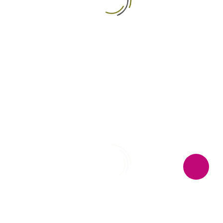
OUR GUESTS SAY
TRIPADVISOR REVIEW
中文 (台灣)